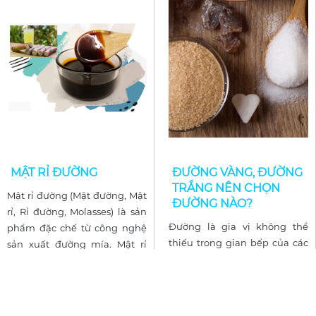
MẬT RỈ ĐƯỜNG
ĐƯỜNG VÀNG, ĐƯỜNG
TRẮNG NÊN CHỌN
Mật rỉ đường (Mật đường, Mật
ĐƯỜNG NÀO?
rỉ, Rỉ đường, Molasses) là sản
Đường là gia vị không thể
phẩm đặc chế từ công nghệ
thiếu trong gian bếp của các
sản xuất đường mía. Mật rỉ
bà nội trợ. Nhiều người vẫn
đường đạt chất lượng cao từ
mách nhau nên ăn đường
nguồn mía chọn lọc
vàng vì không sử dụng hóa
chất tẩy trắng. Có phải đường