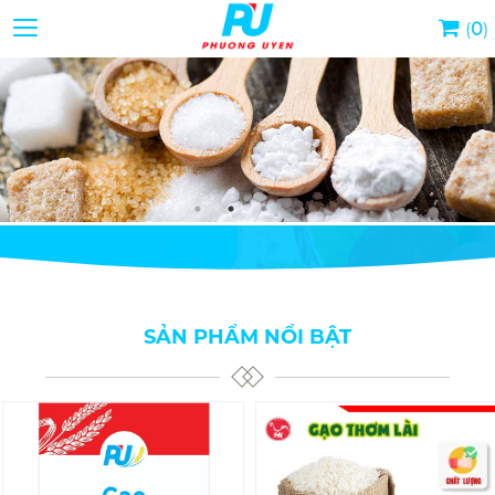
Toggle navigation
(
0
)
SẢN PHẨM NỔI BẬT